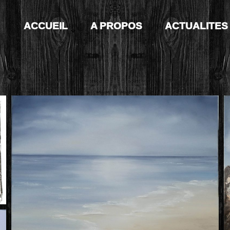
ACCUEIL
A PROPOS
ACTUALITES